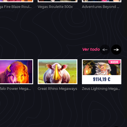
Mega Fire Blaze Roulette Live
Vegas Roulette 500x
Adventures Beyond Wonderland Live
Ver todo
NUEVO
9114,19 €
Buffalo Power Megaways
Great Rhino Megaways
Zeus Lightning MegaWays