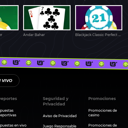
er
Andar Bahar
Blackjack Classic Perfect Pairs
 VIVO
eportes
Seguridad y
Promociones
Privacidad
puestas
Promociones de
eportivas
casino
Aviso de Privacidad
puestas en vivo
Promociones de
Juego Responsable