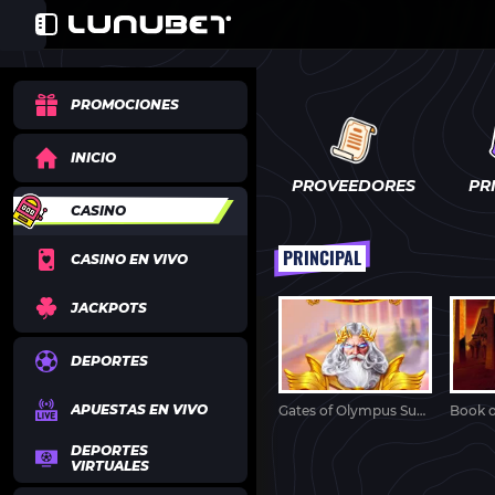
PROMOCIONES
INICIO
PROVEEDORES
PR
CASINO
PRINCIPAL
CASINO EN VIVO
JACKPOTS
DEPORTES
APUESTAS EN VIVO
Gates of Olympus Super Scatter
Book o
DEPORTES
VIRTUALES