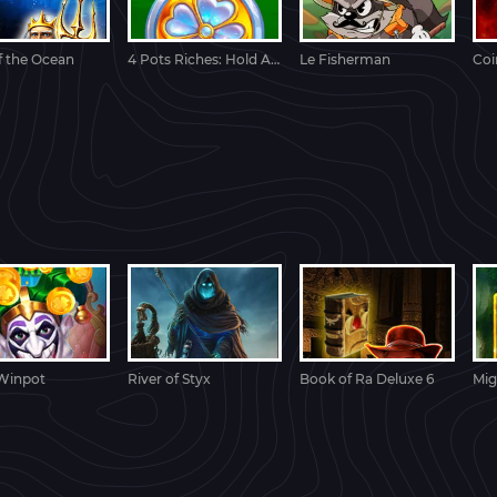
f the Ocean
4 Pots Riches: Hold And Win
Le Fisherman
Coi
 Winpot
River of Styx
Book of Ra Deluxe 6