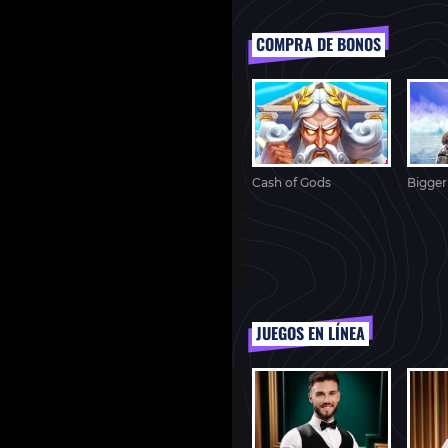
COMPRA DE BONOS
Cash of Gods
JUEGOS EN LÍNEA