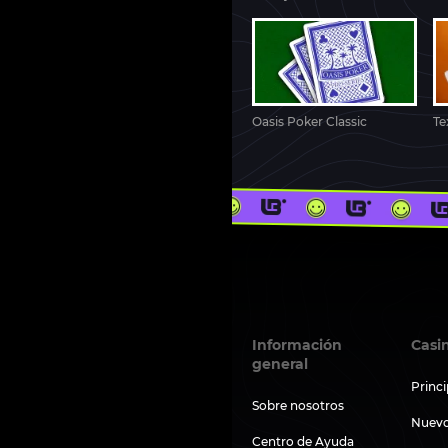
Oasis Poker Classic
Te
Información
Casi
general
Princi
Sobre nosotros
Nuev
Centro de Ayuda