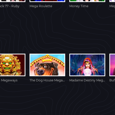
ack 77 - Ruby
Mega Roulette
Money Time
ns Megaways
The Dog House Megaways
Madame Destiny Megaways