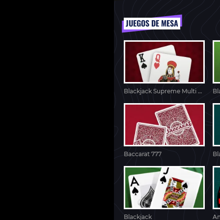
JUEGOS DE MESA
Blackjack Supreme Multi Hand Perfect Pairs
Bl
Baccarat 777
Bl
Blackjack
Am