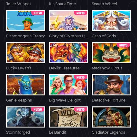
Joker Winpot
It's Shark Time
Scarab Wheel
NUEVO
NUEVO
Fishmonger's Frenzy
Glory of Olympus Unlocked
Cash of Gods
NUEVO
Lucky Dwarfs
Devils' Treasures
Madshow Circus
NUEVO
Genie Respins
Big Wave Delight
Detective Fortune
NUEVO
NUEVO
Stormforged
Le Bandit
Gladiator Legends