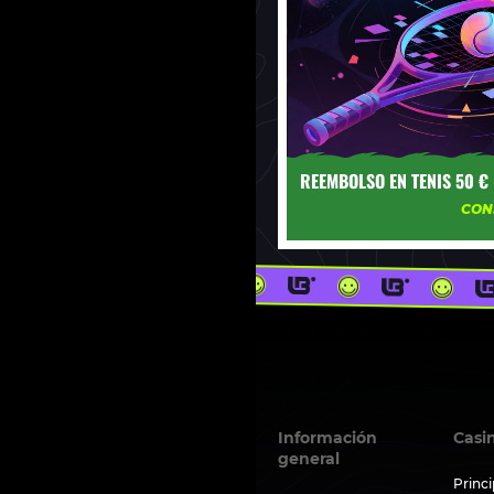
REEMBOLSO EN TENIS 50 €
CON
Información
Casi
general
Princi