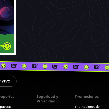
NO
 VIVO
eportes
Seguridad y
Promociones
Privacidad
puestas
Promociones de