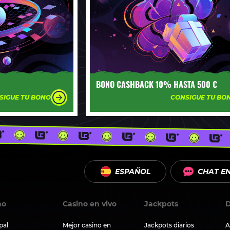
BONO CASHBACK 10% HASTA 500 €
SIGUE TU BONO
CONSIGUE TU BO
ESPAÑOL
CHAT EN
no
Casino en vivo
Jackpots
D
pal
Mejor casino en
Jackpots diarios
A