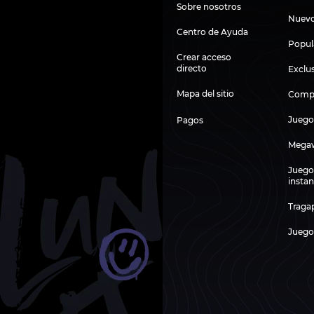
Sobre nosotros
Nuev
Centro de Ayuda
Popul
Crear acceso
directo
Exclu
Mapa del sitio
Compr
Juegos
Pagos
Mega
Juego
insta
Traga
Juego