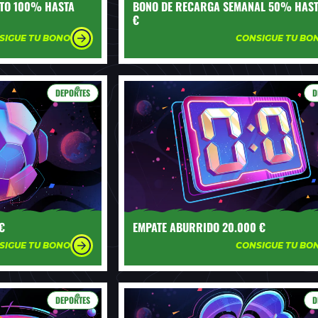
ITO 100% HASTA
BONO DE RECARGA SEMANAL 50% HAST
€
SIGUE TU BONO
CONSIGUE TU BO
DEPORTES
D
€
EMPATE ABURRIDO 20.000 €
SIGUE TU BONO
CONSIGUE TU BO
DEPORTES
D