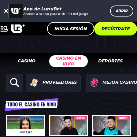
App de LunuBet
ABRIR
Accede a la app para disfrutar del juego
INICIA SESIÓN
REGÍSTRATE
CASINO EN
CASINO
DEPORTES
VIVO
PROVEEDORES
MEJOR CASINO
TODO EL CASINO EN VIVO
NUEVO
NUEVO
181.076,92 €