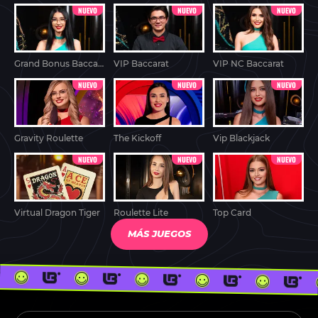
NUEVO
NUEVO
NUEVO
Grand Bonus Baccarat
VIP Baccarat
VIP NC Baccarat
NUEVO
NUEVO
NUEVO
Gravity Roulette
The Kickoff
Vip Blackjack
NUEVO
NUEVO
NUEVO
Virtual Dragon Tiger
Roulette Lite
Top Card
MÁS JUEGOS