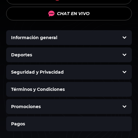
CHAT EN VIVO
Información general
Deportes
Seguridad y Privacidad
Términos y Condiciones
Promociones
Pagos