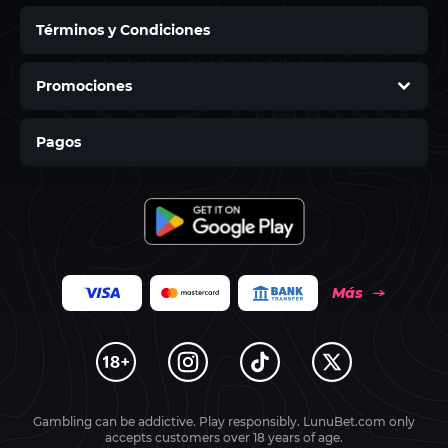
Términos y Condiciones
Promociones
Pagos
Más
Gambling can be addictive. Play responsibly. LunuBet.com only
accepts customers over 18 years of age.