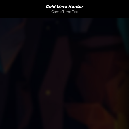
Gold Mine Hunter
Game Time Tec