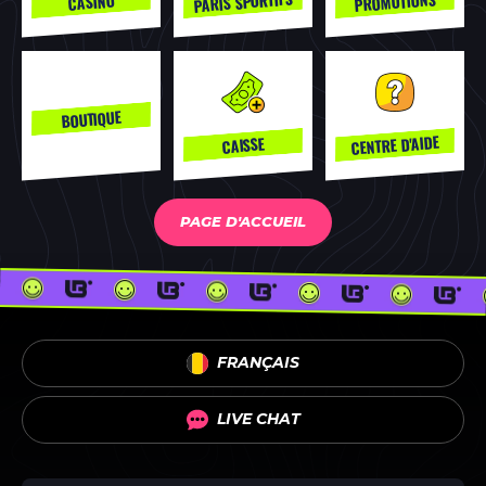
PARIS SPORTIFS
PROMOTIONS
CASINO
BOUTIQUE
CENTRE D'AIDE
CAISSE
PAGE D'ACCUEIL
FRANÇAIS
LIVE CHAT