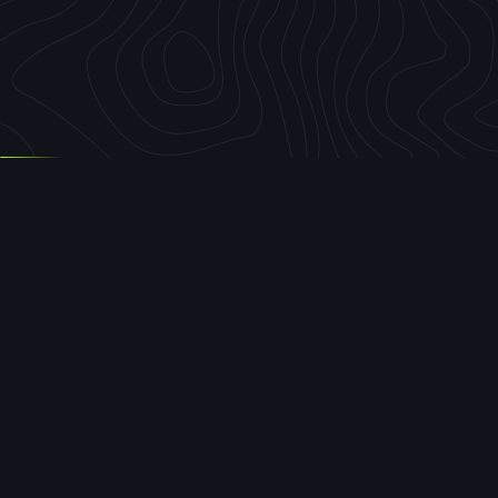
FRANÇAIS
LIVE CHAT
Informations générales
Casino