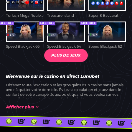
15
29
28
31
1
29
32
2
P
P
P
P
P
B
B
27
18
20
7
11
8
19
6
20
1
29
17
Turkish Mega Roulette
Treasure Island
Super 8 Baccarat
,00 €
- 1 000 €
5,00 €
- 1 000 €
5,00 €
- 1 000 €
7 / 7
3 / 7
6 / 7
Speed Blackjack 66
Speed Blackjack 64
Speed Blackjack 62
PLUS DE JEUX
Bienvenue sur le casino en direct Lunubet
Obtenez toute l'excitation et les gros gains d'un casino sans jamais
avoir à quitter votre domicile. Évitez la circulation et jouez dans le
confort de votre canapé. Jouez où et quand vous voulez sur vos
appareils intelligents. Évitez les foules et battez-vous pour une place
à un jeu populaire. De plus, vous bénéficiez de la confidentialité
Afficher plus
quand vous le souhaitez. Vous êtes en sécurité car personne ne
vous voit repartir avec vos gains.
Vous bénéficiez également d'un jeu cohérent, avec accès à des
tables et à des croupiers que vous connaissez et en qui vous avez
confiance. Et avec l’avantage supplémentaire de pouvoir réclamer