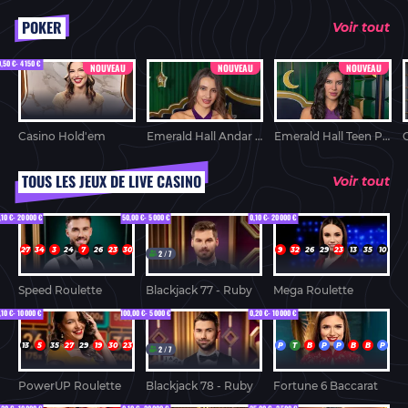
POKER
Voir tout
,50 €
- 4 150 €
NOUVEAU
NOUVEAU
NOUVEAU
Casino Hold'em
Emerald Hall Andar Bahar
Emerald Hall Teen Patti 20-20
TOUS LES JEUX DE LIVE CASINO
Voir tout
,10 €
- 20 000 €
50,00 €
- 5 000 €
0,10 €
- 20 000 €
27
34
3
24
7
26
23
30
9
32
26
29
23
13
35
10
2 / 7
3
23
32
25
20
30
30
28
22
10
28
8
31
28
9
3
8
3
36
5
11
22
30
2
Speed Roulette
Blackjack 77 - Ruby
Mega Roulette
,10 €
- 10 000 €
100,00 €
- 5 000 €
0,20 €
- 10 000 €
13
5
35
27
29
19
30
23
P
T
B
P
P
B
B
P
2 / 7
28
10
18
15
18
36
34
22
P
B
B
B
T
P
B
B
21
8
1
17
B
B
B
T
P
PowerUP Roulette
Blackjack 78 - Ruby
Fortune 6 Baccarat
,20 €
- 10 000 €
0,10 €
- 20 000 €
25,00 €
- 2 500 €