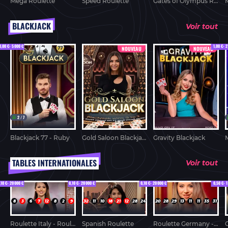
Mega Roulette
Speed Roulette
Gates of Olympus Roulette
BLACKJACK
Voir tout
0,00 €
- 5 000 €
1,00 €
- 2
NOUVEAU
NOUVEAU
2 / 7
Blackjack 77 - Ruby
Gold Saloon Blackjack
Gravity Blackjack
TABLES INTERNATIONALES
Voir tout
,10 €
- 20 000 €
0,10 €
- 20 000 €
0,10 €
- 20 000 €
0,50 €
- 1
8
3
6
7
12
8
2
9
32
11
10
18
21
12
28
24
20
28
29
13
11
11
35
31
22
35
8
11
2
30
25
26
27
2
8
21
33
25
14
17
27
25
12
1
22
14
17
13
22
0
0
30
13
26
20
19
13
21
3
13
Roulette Italy - Roulette Italia
Spanish Roulette
Roulette Germany - Deutsches Roulette