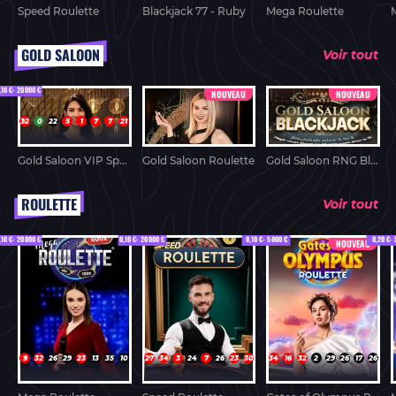
8
3
36
5
11
22
30
2
Speed Roulette
Blackjack 77 - Ruby
Mega Roulette
GOLD SALOON
Voir tout
,10 €
- 20 000 €
NOUVEAU
NOUVEAU
32
0
22
5
1
7
7
21
30
36
29
15
3
6
27
0
15
6
1
3
Gold Saloon VIP Speed Roulette
Gold Saloon Roulette
Gold Saloon RNG Blackjack
ROULETTE
Voir tout
,10 €
- 20 000 €
0,10 €
- 20 000 €
0,10 €
- 5 000 €
0,20 €
- 
NOUVEAU
9
32
26
29
23
13
35
10
27
34
3
24
7
26
23
30
34
16
32
2
29
26
17
26
22
10
28
8
31
28
9
3
3
23
32
25
20
30
30
28
35
30
25
29
28
4
17
5
11
22
30
2
8
3
36
5
19
36
23
31