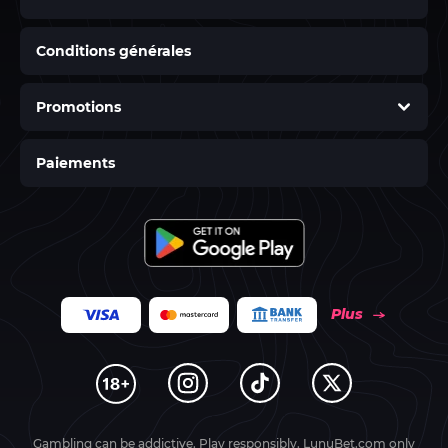
familiarisés avec les règles. Le Baccarat est le jeu idéal sur un
casino en direct ; c'est un jeu qui nécessite de la réflexion, un
esprit sérieux et un peu de chance.
Conditions générales
Poker Live : le poker est un autre jeu comportant de
nombreuses variantes, telles que le Hold'em, le 3-card et le Brag.
Et vous pouvez tous y jouer ici, sur Lunubet Casino Live.
Roulette en direct – Il y a quelque chose de vraiment satisfaisant
Promotions
dans le son d'une bille lorsqu'elle tourne autour de la roue. Sur la
Roulette Live, vous trouverez toutes les tables sérieuses. Vous
pouvez jouer sur des roulettes américaines, européennes et
Paiements
françaises.
Jeux télévisés en direct : participez à une expérience de jeu
télévisé en direct. Entrez dans le spectacle et ressentez la
chaleur, entendez les applaudissements lorsque vous êtes
accueilli sur le sol et applaudissez, lorsque vous décrochez le
jackpot.
Expérience de casino en direct sur Lunubet
Les joueurs viennent sur le casino en direct Lunubet pour une
Plus
gamme fantastique de jeux. Les joueurs se sentent en sécurité en
sachant qu'ils seront traités avec équité et que leurs informations
personnelles et de transaction sont confidentielles. Les joueurs
savent également qu'ils peuvent accéder à des offres de bonus et
être invités à des tournois. Les joueurs peuvent également obtenir
de l'aide lorsqu'ils en ont besoin auprès de notre équipe d'assistance
en direct.
Gambling can be addictive. Play responsibly. LunuBet.com only
Autres jeux sur Lunubet