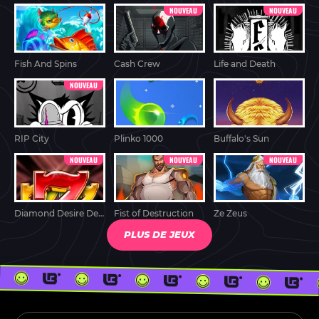
NOUVEAU
NOUVEAU
Fish And Spins
Cash Crew
Life and Death
NOUVEAU
RIP City
Plinko 1000
Buffalo's Sun
NOUVEAU
NOUVEAU
NOUVEAU
Diamond Desire Deluxe
Fist of Destruction
Ze Zeus
PLUS DE JEUX