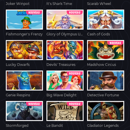
Joker Winpot
It's Shark Time
Scarab Wheel
NOUVEAU
NOUVEAU
Fishmonger's Frenzy
Glory of Olympus Unlocked
Cash of Gods
NOUVEAU
Lucky Dwarfs
Devils' Treasures
Madshow Circus
NOUVEAU
Genie Respins
Big Wave Delight
Detective Fortune
NOUVEAU
NOUVEAU
Stormforged
Le Bandit
Gladiator Legends