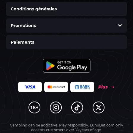
Conditions générales
Promotions
Paiements
Plus
Gambling can be addictive. Play responsibly. LunuBet.com only
accepts customers over 18 years of age.