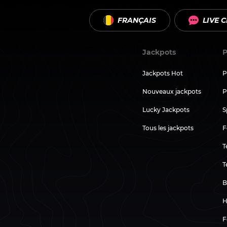
FRANÇAIS
LIVE 
Jackpots
P
Jackpots Hot
P
Nouveaux jackpots
P
Lucky Jackpots
S
Tous les jackpots
F
T
T
B
H
F