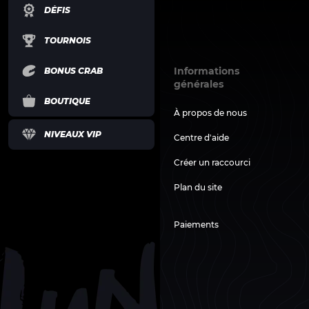
DÉFIS
TOURNOIS
Informations
BONUS CRAB
générales
BOUTIQUE
À propos de nous
NIVEAUX VIP
Centre d'aide
Créer un raccourci
Plan du site
Paiements