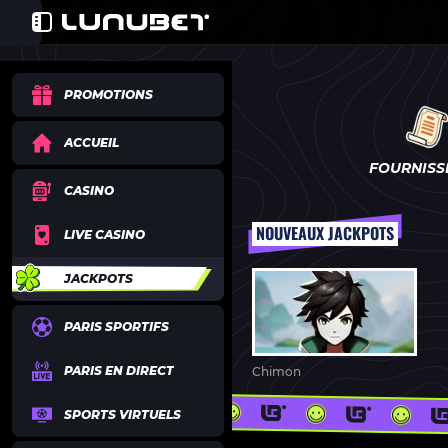
PROMOTIONS
ACCUEIL
FOURNISS
CASINO
NOUVEAUX JACKPOTS
LIVE CASINO
JACKPOTS
PARIS SPORTIFS
PARIS EN DIRECT
Chimon
SPORTS VIRTUELS