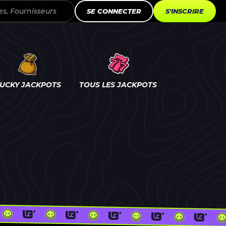
es, Fournisseurs
SE CONNECTER
S'INSCRIRE
LUCKY JACKPOTS
TOUS LES JACKPOTS