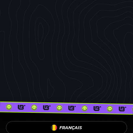
FRANÇAIS