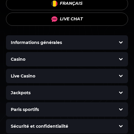
FRANÇAIS
LIVE CHAT
Informations générales
Casino
Live Casino
Jackpots
Paris sportifs
Sécurité et confidentialité