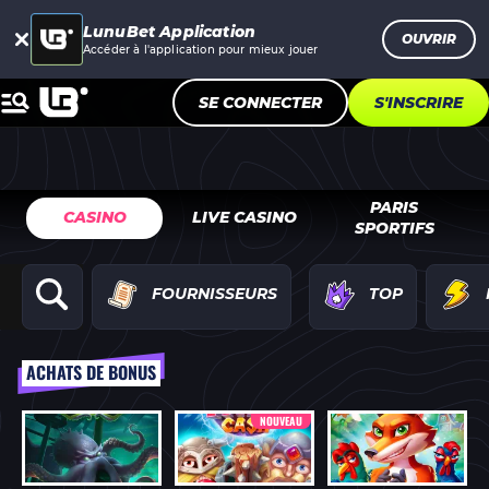
LunuBet Application
OUVRIR
Accéder à l'application pour mieux jouer
SE CONNECTER
S'INSCRIRE
PARIS
CASINO
LIVE CASINO
SPORTIFS
FOURNISSEURS
TOP
ACHATS DE BONUS
NOUVEAU