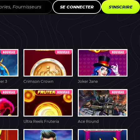
ories, Fournisseurs
SE CONNECTER
S'INSCRIRE
NOUVEAU
NOUVEAU
NOUVEAU
er 3
Crimson Crown
Joker Jane
NOUVEAU
NOUVEAU
NOUVEAU
Ultra Reels Fruteria
Ace Round