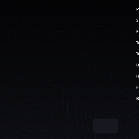
P
S
F
T
T
B
H
F
B