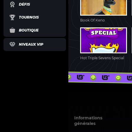
DÉFIS
TOURNOIS
Book Of Keno
BOUTIQUE
NIVEAUX VIP
Hot Triple Sevens Special
Informations
générales