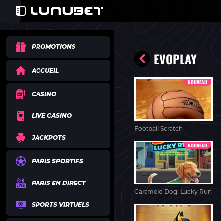
PROMOTIONS
EVOPLAY
ACCUEIL
NOUVEAU
CASINO
LIVE CASINO
Football Scratch
JACKPOTS
NOUVEAU
PARIS SPORTIFS
PARIS EN DIRECT
Caramelo Dog: Lucky Run
SPORTS VIRTUELS