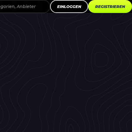
egorien, Anbieter
EINLOGGEN
REGISTRIEREN