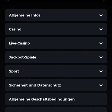
Allgemeine Infos
Casino
Live-Casino
Jackpot-Spiele
Sport
Sicherheit und Datenschutz
Allgemeine Geschäftsbedingungen