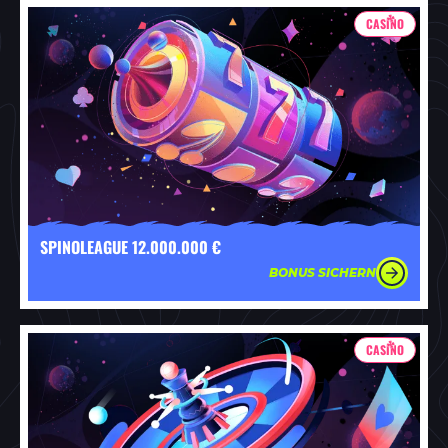
CASINO
SPINOLEAGUE 12.000.000 €
BONUS SICHERN
CASINO