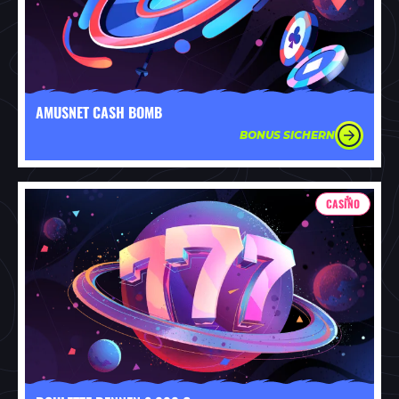
AMUSNET CASH BOMB
BONUS SICHERN
CASINO