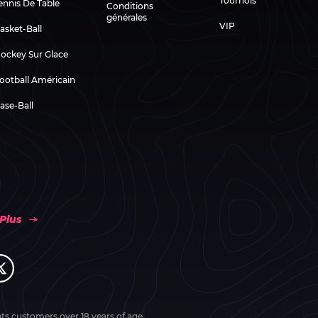
Tournois
ennis De Table
Conditions
générales
VIP
asket-Ball
ockey Sur Glace
ootball Américain
ase-Ball
Plus
s customers over 18 years of age.