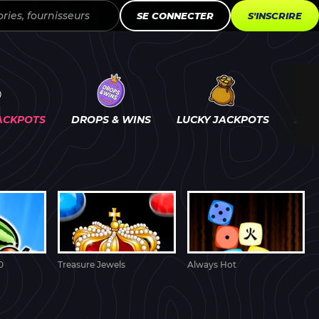
ries, fournisseurs
SE CONNECTER
S'INSCRIRE
ACKPOTS
DROPS & WINS
LUCKY JACKPOTS
JEU
0
Treasure Jewels
Always Hot