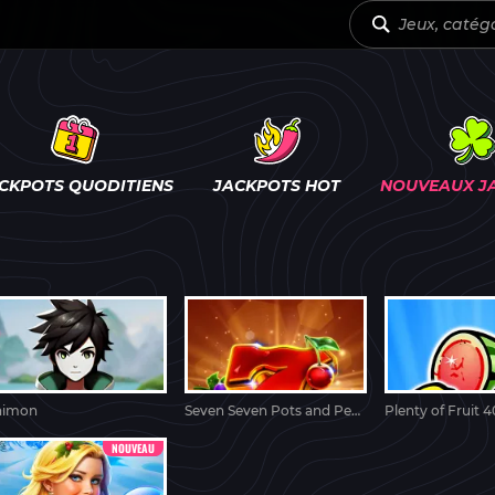
Jeux, catégo
CKPOTS QUODITIENS
JACKPOTS HOT
NOUVEAUX J
himon
Seven Seven Pots and Pearls
Plenty of Fruit 4
NOUVEAU