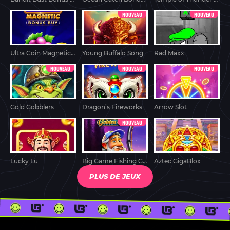
NOUVEAU
NOUVEAU
Ultra Coin Magnetic Bonus Buy
Young Buffalo Song
Rad Maxx
NOUVEAU
NOUVEAU
NOUVEAU
Gold Gobblers
Dragon’s Fireworks
Arrow Slot
NOUVEAU
Lucky Lu
Big Game Fishing Golden Catch
Aztec GigaBlox
PLUS DE JEUX