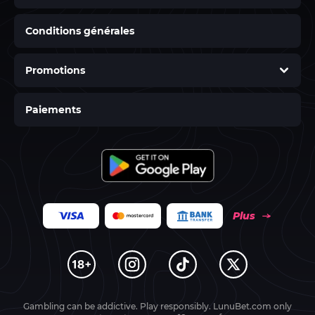
Conditions générales
Promotions
Paiements
Plus
Gambling can be addictive. Play responsibly. LunuBet.com only