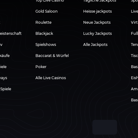
Top Live Casino
Tägliche Jackpots
Spo
Gold Saloon
Heisse jackpots
Liv
t
Roulette
Neue Jackpots
Vir
isterschaft
Blackjack
Lucky Jackpots
Fuß
iv
Spielshows
Alle Jackpots
Ten
käufe
Baccarat & Würfel
Tis
iele
Poker
Bas
ays
Alle Live Casinos
Eis
-Spiele
Ame
Bas