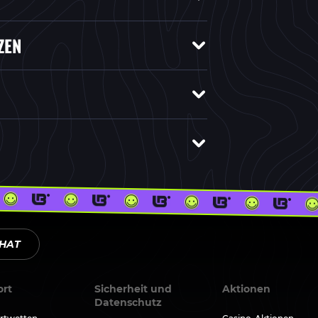
ZEN
CHAT
ort
Sicherheit und
Aktionen
Datenschutz