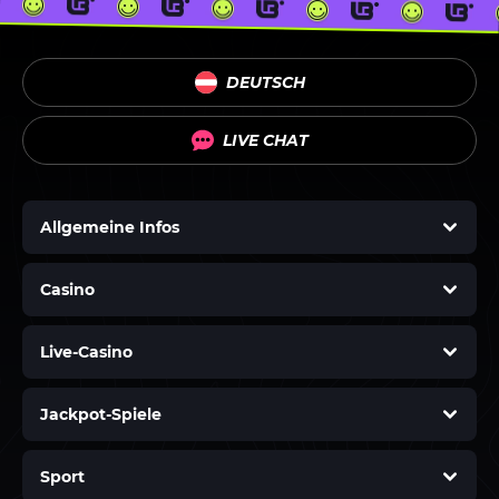
DEUTSCH
LIVE CHAT
Allgemeine Infos
Casino
Live-Casino
Jackpot-Spiele
Sport