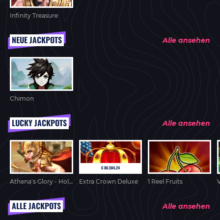
Infinity Treasure
NEUE JACKPOTS
Alle ansehen
Chimon
LUCKY JACKPOTS
Alle ansehen
€ 86.584,24
Athena's Glory - Hold & Hit
Extra Crown Deluxe
1 Reel Fruits
ALLE JACKPOTS
Alle ansehen