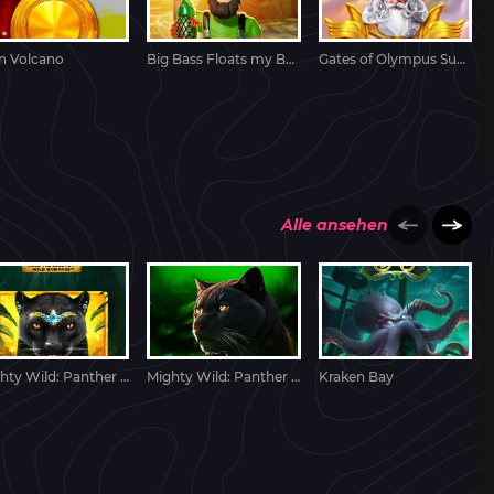
n Volcano
Big Bass Floats my Boat
Gates of Olympus Super Scatter
Alle ansehen
Mighty Wild: Panther Grand Diamond Edition Halloween Jackpots
Mighty Wild: Panther Grand Diamond Edition
Kraken Bay