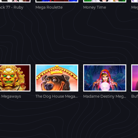
ack 77 - Ruby
Mega Roulette
Money Time
ns Megaways
The Dog House Megaways
Madame Destiny Megaways