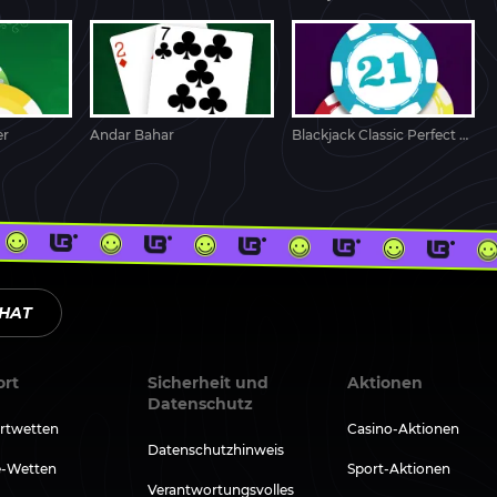
er
Andar Bahar
Blackjack Classic Perfect Pairs
CHAT
ort
Sicherheit und
Aktionen
Datenschutz
rtwetten
Casino-Aktionen
Datenschutzhinweis
e-Wetten
Sport-Aktionen
Verantwortungsvolles