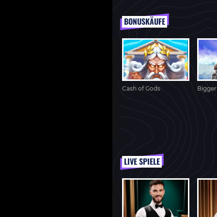
BONUSKÄUFE
Cash of Gods
LIVE SPIELE