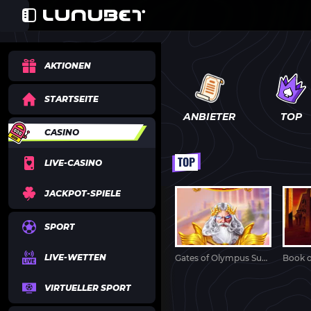
AKTIONEN
STARTSEITE
ANBIETER
TOP
CASINO
TOP
LIVE-CASINO
JACKPOT-SPIELE
SPORT
LIVE-WETTEN
Gates of Olympus Super Scatter
Book o
VIRTUELLER SPORT