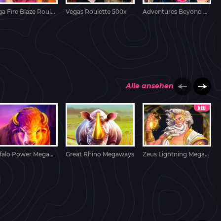
Mega Fire Blaze Roulette Live
Vegas Roulette 500x
Adventures Beyond Wonderland Live
Alle ansehen
NEU
Buffalo Power Megaways
Great Rhino Megaways
Zeus Lightning MegaWays