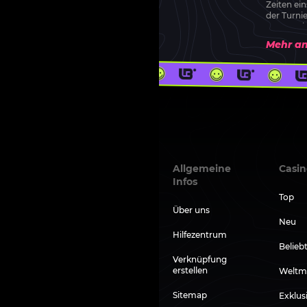
Zeiten ei
der Turnie
progressiv
Mehr a
Dein Slot
Wenn du a
oder wenn
richtig. 
Crab und 
den Kopf 
Spiele au
einer ant
möglich b
Allgemeine
Casi
Casino 
Infos
Du möchte
Top
Modus bei
Über uns
gewinnen 
Neu
Hilfezentrum
Animie
Belieb
einige
große 
Verknüpfung
Mehrer
erstellen
Weltme
häufig
sogar 
Sitemap
Exklus
Progre