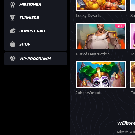
MISSIONEN
Lucky Dwarfs
Su
TURNIERE
NEU
BONUS CRAB
SHOP
Fist of Destruction
Jo
VIP-PROGRAMM
Joker Winpot
Fo
Willkom
Nimm Plat