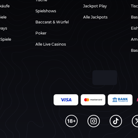
nicht zu gewinnen und stattdessen zuzulassen, dass der Jackpot zusammeng
käufe
Jackpot Play
Tis
wir schon einige unserer größten Gewinner mit massiven Gewinnen aus 
Spielshows
iele
Alle Jackpots
Bas
sche Slots - Es hat etwas Nostalgisches, einen Slot aus einer längst vergangen
Baccarat & Würfel
, Damen, Buben und Goldtöpfe noch zweckmäßige Symbole auf einer Walz
il ein Slot nicht animiert ist, heißt das noch lange nicht, dass die Gewinne 
ays
Eis
ts gewinnen oder ein Turnier spielen und dich in der Rangliste nach oben a
Poker
deinen Weg in den VIP Abschnitt und erhalte Zugang zu exklusiven Spiele
-Spiele
Ame
an, der dir Freispiele oder Cashback beschert, wenn du in der letzten Woche
Alle Live Casinos
Bas
gibt es bei Lunubet!
lot Maschine bei Lunubet
 dein erster Besuch ist, melde dich an und erhalte mit deiner ersten Ein
u einen besseren Start mit Hilfen wie Free Cash, Freispiele und Bonus Crab
Spin zu wagen? Mach dir deine Reise durch das Casino noch angenehmer, 
g ins Casino holst.
mensbonus
ein einfaches Konzept, um Ersteinzahler bei Lunubet für die richtige Entsc
er registrieren, werden sie aufgefordert, einen Bonus zu wählen, und der Wi
 Willkommensbonus ist eine einmalige Sache und der einfachste Weg, um Gel
r weitere Einzahlungen erhalten kannst.
ine Mindesteinzahlung von 20 € leistest und den Willkommensbonus in An
f deinem Konto, 200 Freispiele und eine Einladung, die Bonus Crab zu spiel
uern. Mit der Bonus Crab können die Spieler Freispiele, Casino Münzen und 