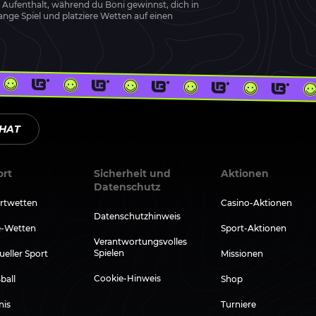
 Aufenthalt, während du Boni gewinnst, dich in
ange Spiel und platziere Wetten auf einen
nendlichen Kombination von Themen und Jackpots,
 Rangliste gehören willst - dann bist du hier
ga-Jackpot zu gewinnen. Mach mit bei der Bonus
du ein saisonales Thema im Kopf, das dir durch
o Slots mit Feiertagsbezug.
CHAT
u behalten. Grabe einen Schatz aus, der unter
z an deinem Slot-Automaten. Das alles ist
ort
Sicherheit und
Aktionen
Datenschutz
en nicht sicher? Probiere einen Slot im Demo-
rtwetten
Casino-Aktionen
en. Es macht immer mehr Spaß, wenn du
Datenschutzhinweis
 sind unter anderem:
e-Wetten
Sport-Aktionen
Verantwortungsvolles
 brauchst du positive Verstärkung, deshalb sind
Spielen
tueller Sport
Missionen
n dir weiter und erinnern dich daran, dass der
lassen, wenn du mit mehreren Gewinnlinien
Cookie-Hinweis
ball
Shop
lickwinkeln einen Gewinner hervorbringen und
nis
Turniere
t, hat noch nie gespielt. Es kann vorteilhafter