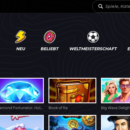
Spiele, Kat
NEU
BELIEBT
WELTMEISTERSCHAFT
E
Diamond Fortunator: Hold and Win
Book of Ra
Big Wave Deligh