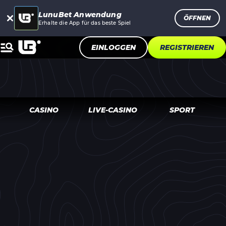
LunuBet Anwendung
ÖFFNEN
Erhalte die App für das beste Spiel
EINLOGGEN
REGISTRIEREN
CASINO
LIVE-CASINO
SPORT