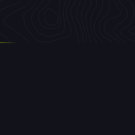
DEUTSCH
LIVE CHAT
Allgemeine Infos
Casino