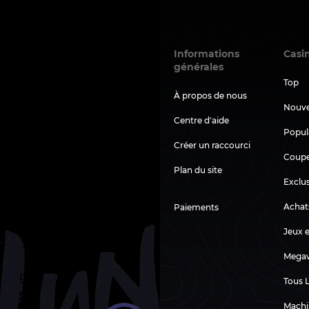
Informations
Casi
générales
Top
À propos de nous
Nouv
Centre d'aide
Popul
Créer un raccourci
Coupe
Plan du site
Exclus
Achat
Paiements
Jeux e
Mega
Tous 
Machi