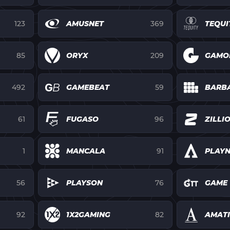
123
AMUSNET
369
TEQUI
85
ORYX
209
GAMO
492
GAMEBEAT
59
BARB
61
FUGASO
96
ZILLI
1
MANCALA
91
PLAYN
56
PLAYSON
76
GAME 
92
1X2GAMING
82
AMAT