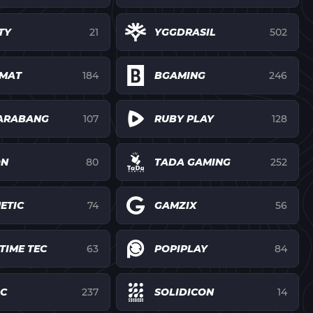
TY
21
YGGDRASIL
502
MAT
184
BGAMING
246
ARABANG
107
RUBY PLAY
128
ON
80
TADA GAMING
252
ETIC
74
GAMZIX
56
TIME TEC
63
POPIPLAY
84
IC
237
SOLIDICON
14