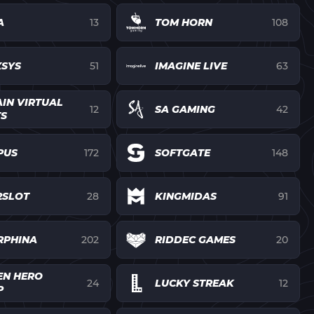
A
13
TOM HORN
108
XSYS
51
IMAGINE LIVE
63
AIN VIRTUAL
12
SA GAMING
42
TS
PUS
172
SOFTGATE
148
2SLOT
28
KINGMIDAS
91
RPHINA
202
RIDDEC GAMES
20
EN HERO
24
LUCKY STREAK
12
P