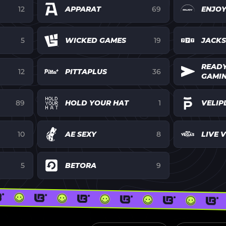
12
APPARAT
69
ENJOY
5
WICKED GAMES
19
JACKS
READY
12
PITTAPLUS
36
GAMI
89
HOLD YOUR HAT
1
VELIP
10
AE SEXY
8
LIVE 
5
BETORA
9