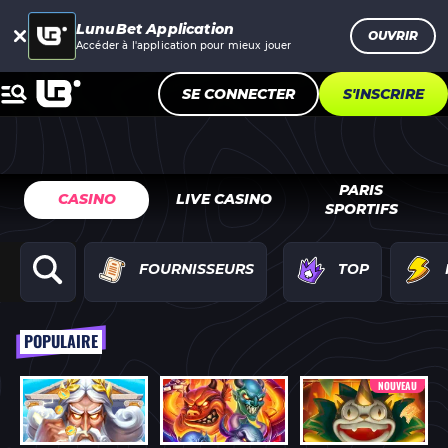
LunuBet Application
OUVRIR
Accéder à l'application pour mieux jouer
SE CONNECTER
S'INSCRIRE
PARIS
CASINO
LIVE CASINO
SPORTIFS
FOURNISSEURS
TOP
POPULAIRE
NOUVEAU