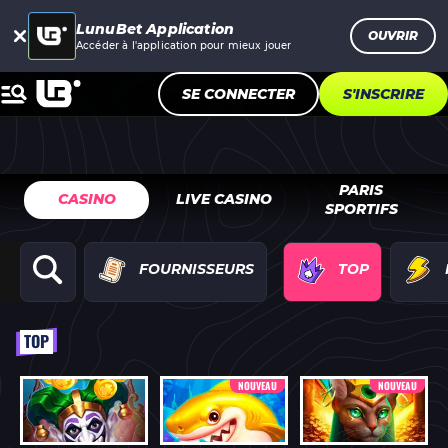
LunuBet Application
OUVRIR
Accéder à l'application pour mieux jouer
SE CONNECTER
S'INSCRIRE
PARIS
CASINO
LIVE CASINO
SPORTIFS
FOURNISSEURS
TOP
TOP
NOUVEAU
NOUVEAU