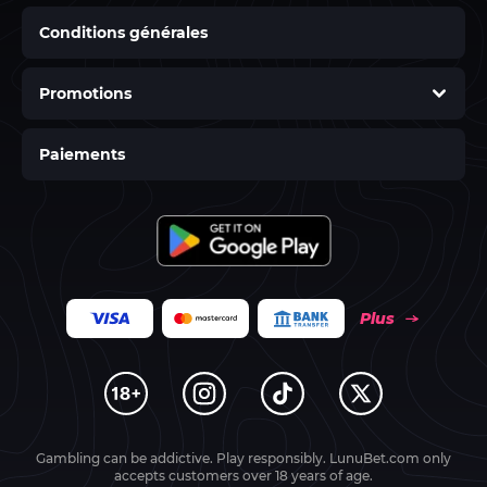
Conditions générales
Promotions
Paiements
Plus
Gambling can be addictive. Play responsibly. LunuBet.com only
accepts customers over 18 years of age.