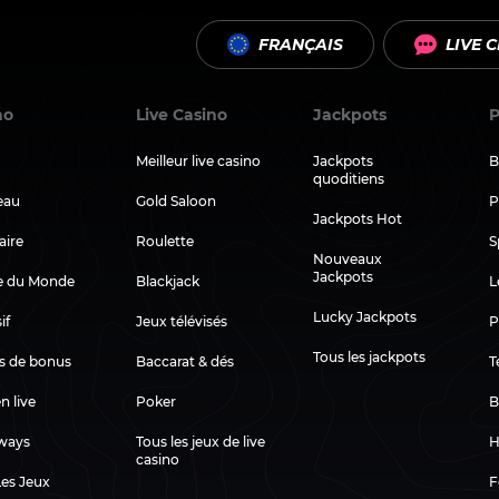
FRANÇAIS
LIVE 
no
Live Casino
Jackpots
P
Meilleur live casino
Jackpots
B
quoditiens
eau
Gold Saloon
P
Jackpots Hot
aire
Roulette
S
Nouveaux
Jackpots
 du Monde
Blackjack
L
Lucky Jackpots
if
Jeux télévisés
P
Tous les jackpots
s de bonus
Baccarat & dés
T
n live
Poker
B
ways
Tous les jeux de live
H
casino
Les Jeux
F