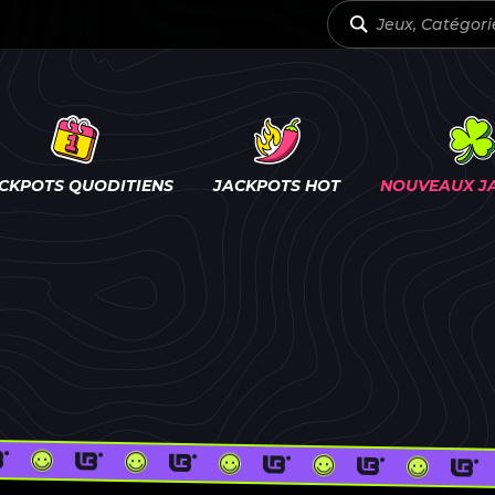
Jeux, Catégori
CKPOTS QUODITIENS
JACKPOTS HOT
NOUVEAUX J