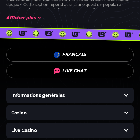
des jeux. Cette section répond aussi à une question populaire
concernant le jeu de dés, le Craps, pour vous offrir une expérience
complète de jeu de casino en ligne.
Afficher plus
Peut-on jouer au baccarat en argent réel en ligne ?
Oui, Lunubet propose des jeux de baccarat en direct avec de
l'argent réel, diffusés en temps réel avec des croupiers
professionnels. Les joueurs peuvent placer leurs paris et profiter
d'un jeu authentique depuis le confort de leur domicile.
FRANÇAIS
Comment fonctionne le baccarat en direct ?
LIVE CHAT
Dans le baccarat en direct de Lunubet, un croupier professionnel
anime le jeu depuis un studio, distribuant de vraies cartes tandis que
les joueurs placent leurs paris et prennent leurs décisions en ligne.
Le jeu est diffusé en direct, permettant une interaction fluide et une
expérience immersive et authentique.
Informations générales
Le baccarat en ligne en direct est-il sûr et équitable ?
Oui, Lunubet garantit un environnement de jeu sécurisé et
Casino
équitable. Tous les jeux de baccarat en direct sont diffusés depuis
des studios agréés, avec des croupiers réels et du matériel certifié,
assurant transparence et intégrité à chaque main distribuée.
Live Casino
Comment s'appelle le jeu de dés dans un casino ?