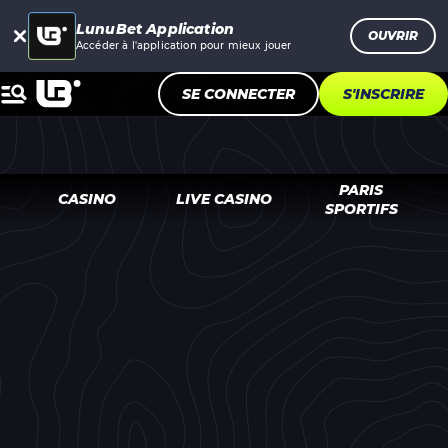
LunuBet Application
OUVRIR
Accéder à l'application pour mieux jouer
SE CONNECTER
S'INSCRIRE
PARIS
CASINO
LIVE CASINO
SPORTIFS