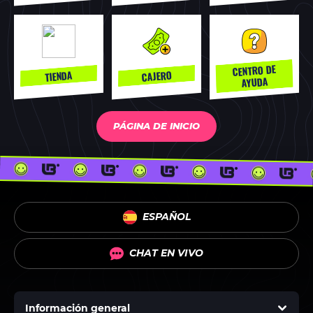
CENTRO DE
CAJERO
TIENDA
AYUDA
PÁGINA DE INICIO
ESPAÑOL
CHAT EN VIVO
Información general