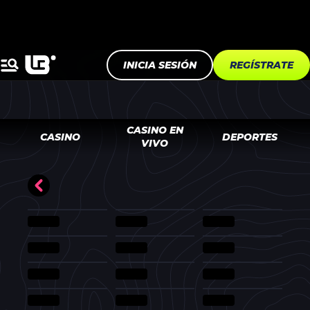
INICIA SESIÓN
REGÍSTRATE
CASINO EN
CASINO
DEPORTES
VIVO