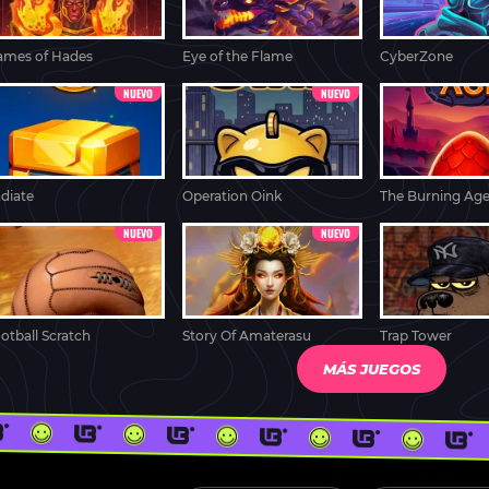
ames of Hades
Eye of the Flame
CyberZone
NUEVO
NUEVO
diate
Operation Oink
The Burning Ag
NUEVO
NUEVO
otball Scratch
Story Of Amaterasu
Trap Tower
MÁS JUEGOS