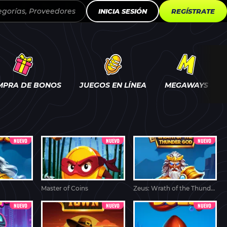
egorías, Proveedores
INICIA SESIÓN
REGÍSTRATE
MPRA DE BONOS
JUEGOS EN LÍNEA
MEGAWAYS
NUEVO
NUEVO
NUEVO
Master of Coins
Zeus: Wrath of the Thunder God
NUEVO
NUEVO
NUEVO