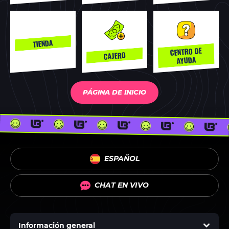
TIENDA
CENTRO DE
CAJERO
AYUDA
PÁGINA DE INICIO
ESPAÑOL
CHAT EN VIVO
Información general