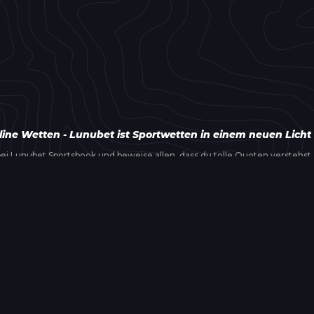
nline Wetten - Lunubet ist Sportwetten in einem neuen Licht
ei Lunubet Sportsbook und beweise allen, dass du tolle Quoten verstehst.
anzen Welt, von Tennis bis zu internationalen Fußballspielen, von Esport
tswahlen. Wenn du unterwegs bist, brauchst du dir keine Sorgen zu mach
u ein Smart Device und eine mobile Internetverbindung hast, kannst du 
ßen. Das alles erwartet dich bei Lunubet - wette auf deine Leidenschaft!
k Bessere Sportwetten
t du noch viel mehr als Online Wetten auf ein Sportevent machen. Lunube
u auf der Rangliste nach oben klettern und dich bis in den VIP-Bereich h
 Masters, die alle zwei Wochen stattfinden, erhalten außerdem die Chanc
 Spieler die Möglichkeit, fantastische Boni und Preise zu gewinnen.
DEUTSCH
LIVE CHAT
Sportsbook
ueren Blick auf einige der Sportarten und öffentlichen Events, auf die d