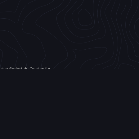
 Hier findest du Quoten für
s bis zu VR-Sportarten und von MMA
en, denn dein Sportbuch kann dich
überall und zu jedem Zeitpunkt
t veranstaltet regelmäßig
ocharbeiten kannst. Die Gewinner
e, 1.500 € in bar zu gewinnen. Und
u Wetten abschließen kannst: