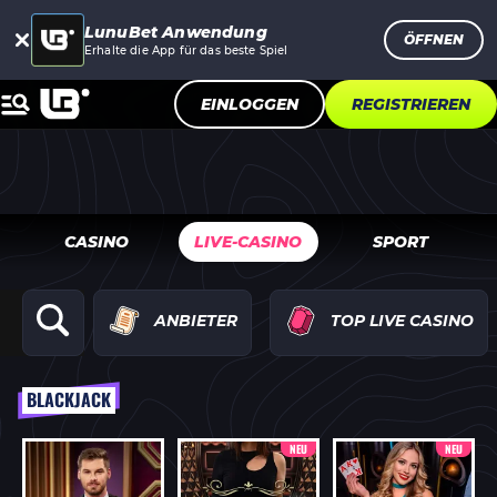
LunuBet Anwendung
ÖFFNEN
Erhalte die App für das beste Spiel
EINLOGGEN
REGISTRIEREN
CASINO
LIVE-CASINO
SPORT
ANBIETER
TOP LIVE CASINO
BLACKJACK
NEU
NEU