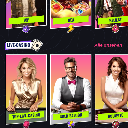
BELIEBT
TOP
NEU
LIVE-CASINO
Alle ansehen
TOP-LIVE-CASINO
GOLD SALOON
ROULETTE