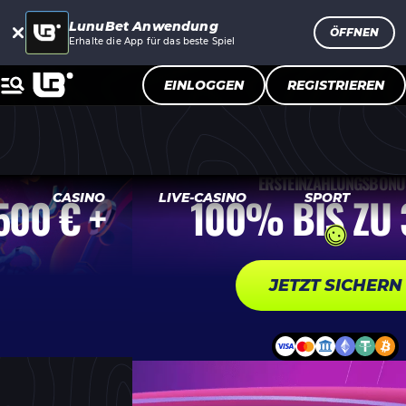
LunuBet Anwendung
ÖFFNEN
Erhalte die App für das beste Spiel
EINLOGGEN
REGISTRIEREN
ERSTEINZAHLUNGSBONU
500 € +
100% BIS ZU
CASINO
LIVE-CASINO
SPORT
JETZT SICHERN