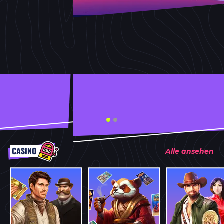
CASINO
Alle ansehen