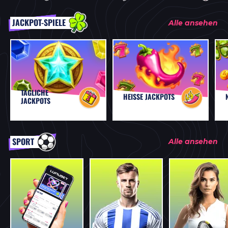
JACKPOT-SPIELE
Alle ansehen
TÄGLICHE
HEISSE JACKPOTS
JACKPOTS
SPORT
Alle ansehen