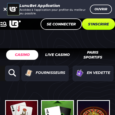
LunuBet Application
OUVRIR
Accédez à l'application pour profiter du meilleur
jeu possible.
SE CONNECTER
S'INSCRIRE
PARIS
CASINO
LIVE CASINO
SPORTIFS
FOURNISSEURS
EN VEDETTE