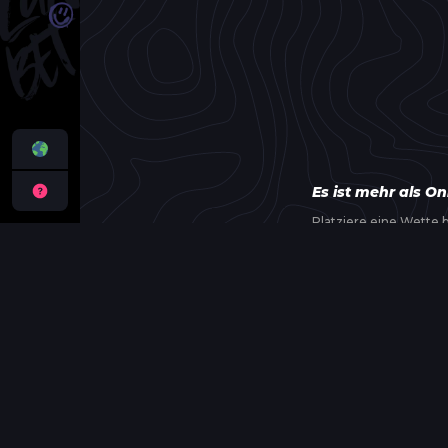
Es ist mehr als O
Platziere eine Wette b
Sportevents aus der g
bis zu Präsidentschaf
begleiten. Und wenn d
Online Wetten abschlie
Mehr anzeigen
Lunubet Sportsboo
Wenn du willst, kanns
Turniere, bei denen d
von Turnieren wie The
jeden Tag erhalten die
Mehr bei Lunubet 
Werfen wir einen gena