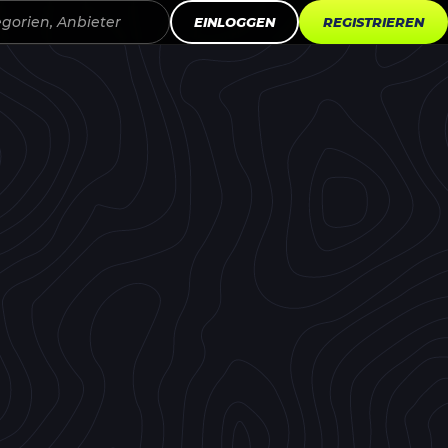
egorien, Anbieter
EINLOGGEN
REGISTRIEREN