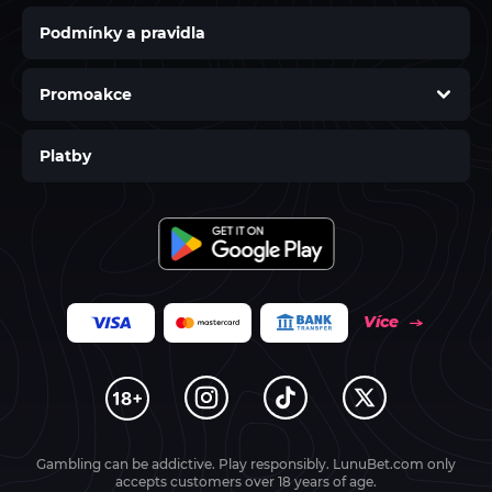
Podmínky a pravidla
Promoakce
Platby
Více
Gambling can be addictive. Play responsibly. LunuBet.com only
accepts customers over 18 years of age.