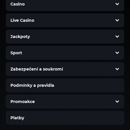
Casino
Live Casino
Jackpoty
Sport
Zabezpečení a soukromí
Podmínky a pravidla
Promoakce
Platby