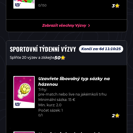
3
0/150
Zobrazit všechny Výzvy
SPORTOVNÍ TÝDENNÍ VÝZVY
Končí za:
6d 11:10:25
50
Splňte 20 výzev a získejte
Uzavřete libovolný typ sázky na
házenou
Trhy:
pre-match nebo live na jakémkoli trhu
Minimální sázka: 15 €
Min. kurz: 2.0
Počet sázek: 1
2
0/1