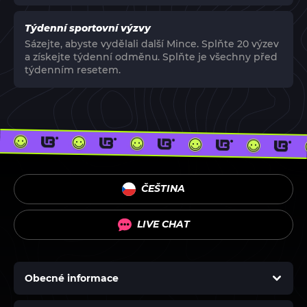
Týdenní sportovní výzvy
Sázejte, abyste vydělali další Mince. Splňte 20 výzev
a získejte týdenní odměnu. Splňte je všechny před
týdenním resetem.
ČEŠTINA
LIVE CHAT
Obecné informace