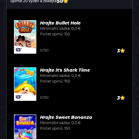
50
Splňte 20 výzev a získejte
Hrajte Bullet Hole
Minimální sázka: 0,3 €
Počet spinů: 150
3
0/150
Hrajte It's Shark Time
Minimální sázka: 0,3 €
Počet spinů: 150
3
0/150
Hrajte Sweet Bonanza
Minimální sázka: 0,3 €
Počet spinů: 150