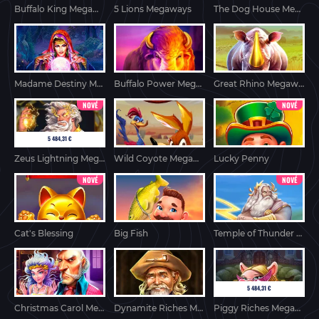
Buffalo King Megaways
5 Lions Megaways
The Dog House Megaways
Madame Destiny Megaways
Buffalo Power Megaways
Great Rhino Megaways
NOVÉ
NOVÉ
5 484,31 €
Zeus Lightning MegaWays
Wild Coyote Megaways
Lucky Penny
NOVÉ
NOVÉ
Cat's Blessing
Big Fish
Temple of Thunder II Bonus Buy
5 484,31 €
Christmas Carol Megaways
Dynamite Riches Megaways
Piggy Riches Megaways