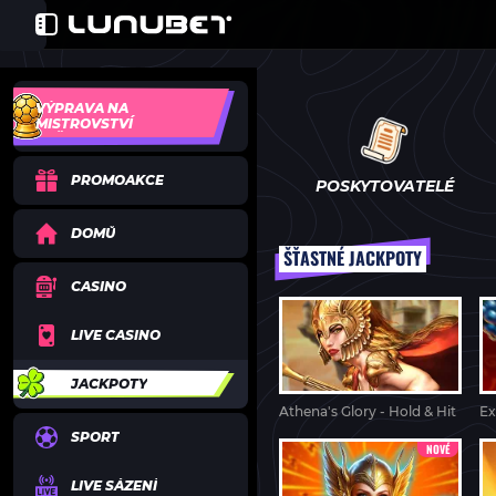
VÝPRAVA NA
MISTROVSTVÍ
SVĚTA
PROMOAKCE
POSKYTOVATELÉ
DOMŮ
ŠŤASTNÉ JACKPOTY
CASINO
LIVE CASINO
JACKPOTY
Athena's Glory - Hold & Hit
Ex
SPORT
NOVÉ
LIVE SÁZENÍ