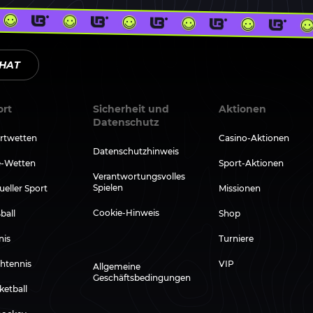
CHAT
ort
Sicherheit und
Aktionen
Datenschutz
rtwetten
Casino-Aktionen
Datenschutzhinweis
e-Wetten
Sport-Aktionen
Verantwortungsvolles
Spielen
tueller Sport
Missionen
Cookie-Hinweis
ball
Shop
nis
Turniere
chtennis
VIP
Allgemeine
Geschäftsbedingungen
ketball