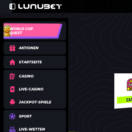
WORLD CUP
QUEST
AKTIONEN
STARTSEITE
CASINO
LIVE-CASINO
CA
JACKPOT-SPIELE
SPORT
LIVE-WETTEN