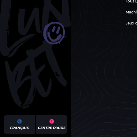
Tous 
Machi
Jeux d
FRANÇAIS
CENTRE D'AIDE