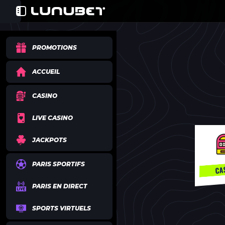
PROMOTIONS
ACCUEIL
CASINO
LIVE CASINO
JACKPOTS
PARIS SPORTIFS
CA
PARIS EN DIRECT
SPORTS VIRTUELS