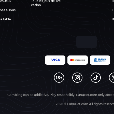
Les Jeux
Tous les jeux de live
H
casino
nes à sous
F
e table
B
Gambling can be addictive. Play responsibly. LunuBet.com only accept
2026 © LunuBet.com All rights reserv