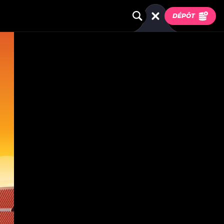
DÉPÔT