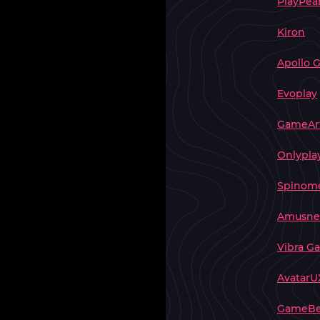
PlayPear
Kiron
Apollo 
Evoplay
GameAr
Onlypla
Spinom
Amusne
Vibra G
AvatarU
GameBe