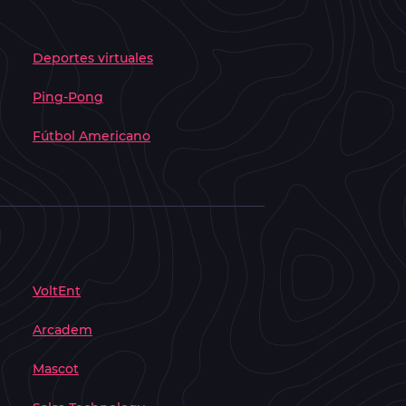
Deportes virtuales
Ping-Pong
Fútbol Americano
VoltEnt
Arcadem
Mascot