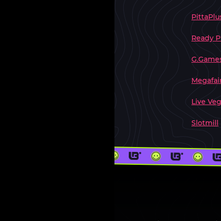
PittaPlu
Ready P
G.Game
Megafai
Live Ve
Slotmill