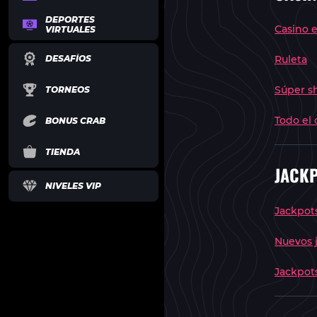
DEPORTES
Casino e
VIRTUALES
DESAFÍOS
Ruleta
Súper s
TORNEOS
Todo el 
BONUS CRAB
TIENDA
JACK
NIVELES VIP
Jackpot
Nuevos 
Jackpot