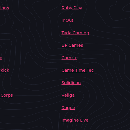
tions
Ruby Play
InOut
Tada Gaming
BF Games
c
Gamzix
kick
Game Time Tec
Solidicon
 Corps
Religa
Rogue
s
Imagine Live