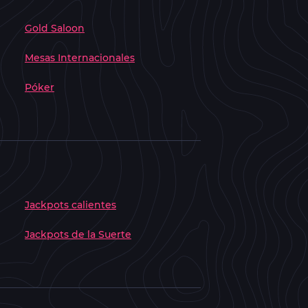
Gold Saloon
Mesas Internacionales
Póker
Jackpots calientes
Jackpots de la Suerte