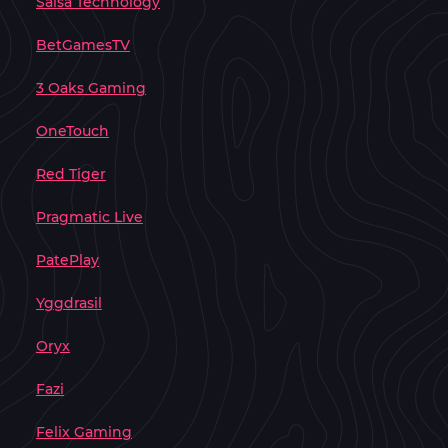
Salsa Technology
BetGamesTV
3 Oaks Gaming
OneTouch
Red Tiger
Pragmatic Live
PatePlay
Yggdrasil
Oryx
Fazi
Felix Gaming