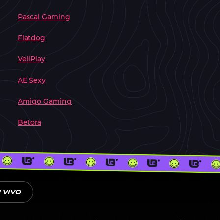
Pascal Gaming
Flatdog
VeliPlay
AE Sexy
Amigo Gaming
Betora
 VIVO