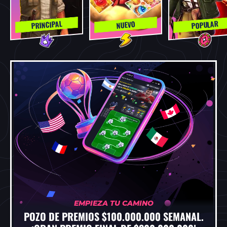
PRINCIPAL
POPULAR
NUEVO
EMPIEZA TU CAMINO
POZO DE PREMIOS $100.000.000 SEMANAL.