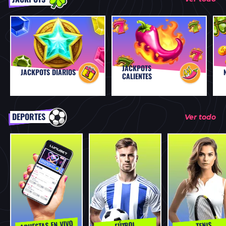
JACKPOTS
JACKPOTS DIARIOS
CALIENTES
DEPORTES
Ver todo
APUESTAS EN VIVO
FÚTBOL
TENIS