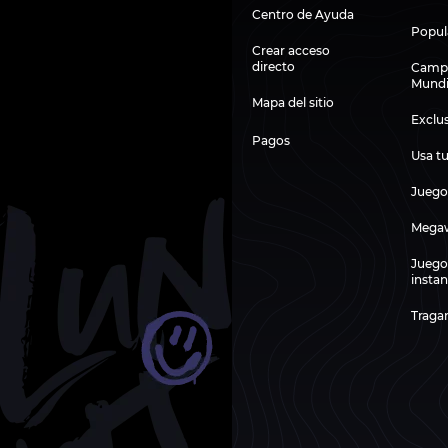
Centro de Ayuda
Popul
Crear acceso
directo
Camp
Mundi
Mapa del sitio
Exclu
Pagos
Usa t
Juegos
Mega
Juego
insta
Trag