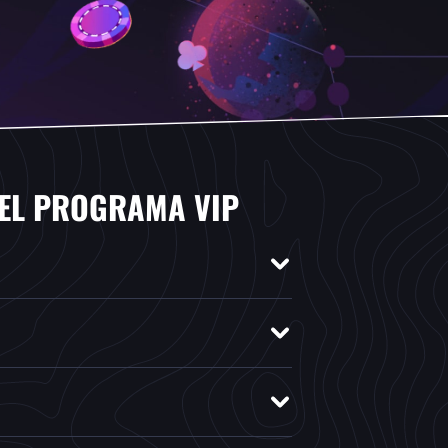
DEL PROGRAMA VIP