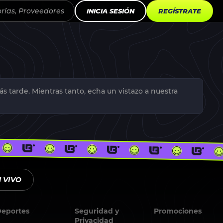
rías, Proveedores
INICIA SESIÓN
REGÍSTRATE
ás tarde. Mientras tanto, echa un vistazo a nuestra
 VIVO
eportes
Seguridad y
Promociones
Privacidad