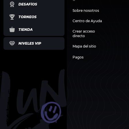
DESAFÍOS
Sobre nosotros
TORNEOS
Centro de Ayuda
TIENDA
Crear acceso
directo
NIVELES VIP
Mapa del sitio
Pagos